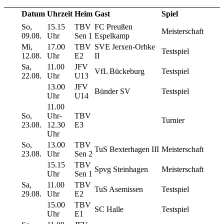
Datum
Uhrzeit
Heim
Gast
Spiel
So,
15.15
TBV
FC Preußen
Meisterschaft
09.08.
Uhr
Sen 1
Espelkamp
Mi,
17.00
TBV
SVE Jerxen-Orbke
Testspiel
12.08.
Uhr
E2
II
Sa,
11.00
JFV
VfL Bückeburg
Testspiel
22.08.
Uhr
U13
13.00
JFV
Bünder SV
Testspiel
Uhr
U14
11.00
So,
Uhr-
TBV
Turnier
23.08.
12.30
E3
Uhr
So,
13.00
TBV
TuS Bexterhagen III
Meisterschaft
23.08.
Uhr
Sen 2
15.15
TBV
Spvg Steinhagen
Meisterschaft
Uhr
Sen 1
Sa,
11.00
TBV
TuS Asemissen
Testspiel
29.08.
Uhr
E2
15.00
TBV
SC Halle
Testspiel
Uhr
E1