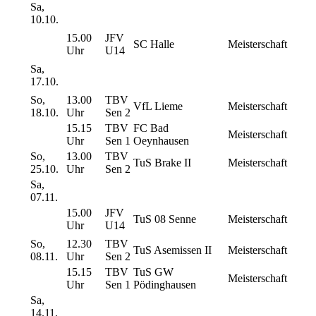
Sa,
10.10.
15.00
JFV
SC Halle
Meisterschaft
Uhr
U14
Sa,
17.10.
So,
13.00
TBV
VfL Lieme
Meisterschaft
18.10.
Uhr
Sen 2
15.15
TBV
FC Bad
Meisterschaft
Uhr
Sen 1
Oeynhausen
So,
13.00
TBV
TuS Brake II
Meisterschaft
25.10.
Uhr
Sen 2
Sa,
07.11.
15.00
JFV
TuS 08 Senne
Meisterschaft
Uhr
U14
So,
12.30
TBV
TuS Asemissen II
Meisterschaft
08.11.
Uhr
Sen 2
15.15
TBV
TuS GW
Meisterschaft
Uhr
Sen 1
Pödinghausen
Sa,
14.11.