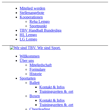
Mitglied werden
Stellenangebote
Kooperationen
Reha Lemgo
Sportpunkt
TBV Handball Bundesliga
HL Lemgo
LG Lemgo
Willkommen
Über uns
Mitgliedschaft
Formulare
Historie
Sportarten
Ballett
Kontakt & Infos
Trainingszeiten & -ort
Boxen
Kontakt & Infos
Trainingszeiten & -ort
Cheerleading