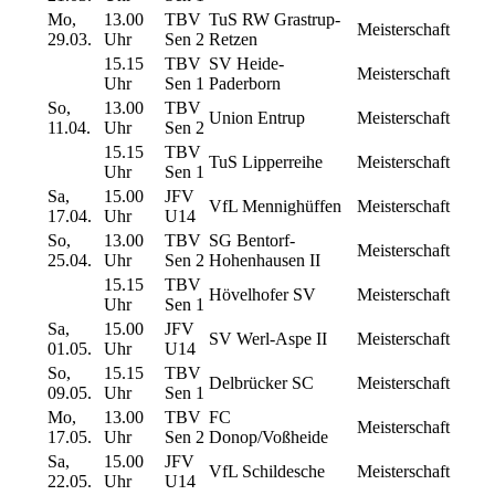
Mo,
13.00
TBV
TuS RW Grastrup-
Meisterschaft
29.03.
Uhr
Sen 2
Retzen
15.15
TBV
SV Heide-
Meisterschaft
Uhr
Sen 1
Paderborn
So,
13.00
TBV
Union Entrup
Meisterschaft
11.04.
Uhr
Sen 2
15.15
TBV
TuS Lipperreihe
Meisterschaft
Uhr
Sen 1
Sa,
15.00
JFV
VfL Mennighüffen
Meisterschaft
17.04.
Uhr
U14
So,
13.00
TBV
SG Bentorf-
Meisterschaft
25.04.
Uhr
Sen 2
Hohenhausen II
15.15
TBV
Hövelhofer SV
Meisterschaft
Uhr
Sen 1
Sa,
15.00
JFV
SV Werl-Aspe II
Meisterschaft
01.05.
Uhr
U14
So,
15.15
TBV
Delbrücker SC
Meisterschaft
09.05.
Uhr
Sen 1
Mo,
13.00
TBV
FC
Meisterschaft
17.05.
Uhr
Sen 2
Donop/Voßheide
Sa,
15.00
JFV
VfL Schildesche
Meisterschaft
22.05.
Uhr
U14