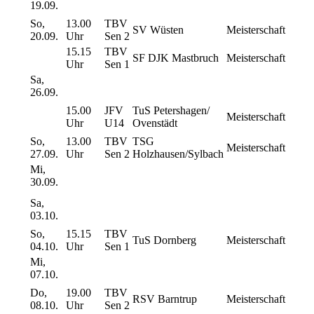
19.09.
So,
13.00
TBV
SV Wüsten
Meisterschaft
20.09.
Uhr
Sen 2
15.15
TBV
SF DJK Mastbruch
Meisterschaft
Uhr
Sen 1
Sa,
26.09.
15.00
JFV
TuS Petershagen/
Meisterschaft
Uhr
U14
Ovenstädt
So,
13.00
TBV
TSG
Meisterschaft
27.09.
Uhr
Sen 2
Holzhausen/Sylbach
Mi,
30.09.
Sa,
03.10.
So,
15.15
TBV
TuS Dornberg
Meisterschaft
04.10.
Uhr
Sen 1
Mi,
07.10.
Do,
19.00
TBV
RSV Barntrup
Meisterschaft
08.10.
Uhr
Sen 2