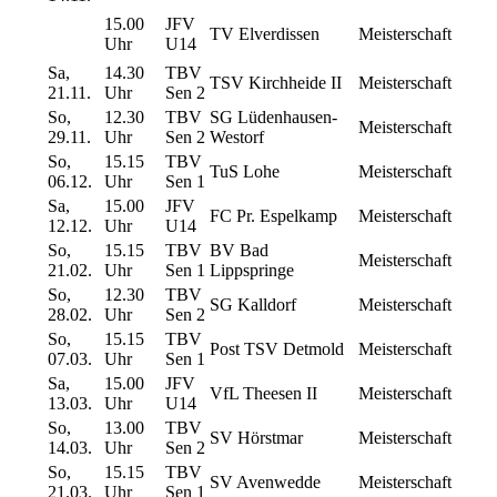
15.00
JFV
TV Elverdissen
Meisterschaft
Uhr
U14
Sa,
14.30
TBV
TSV Kirchheide II
Meisterschaft
21.11.
Uhr
Sen 2
So,
12.30
TBV
SG Lüdenhausen-
Meisterschaft
29.11.
Uhr
Sen 2
Westorf
So,
15.15
TBV
TuS Lohe
Meisterschaft
06.12.
Uhr
Sen 1
Sa,
15.00
JFV
FC Pr. Espelkamp
Meisterschaft
12.12.
Uhr
U14
So,
15.15
TBV
BV Bad
Meisterschaft
21.02.
Uhr
Sen 1
Lippspringe
So,
12.30
TBV
SG Kalldorf
Meisterschaft
28.02.
Uhr
Sen 2
So,
15.15
TBV
Post TSV Detmold
Meisterschaft
07.03.
Uhr
Sen 1
Sa,
15.00
JFV
VfL Theesen II
Meisterschaft
13.03.
Uhr
U14
So,
13.00
TBV
SV Hörstmar
Meisterschaft
14.03.
Uhr
Sen 2
So,
15.15
TBV
SV Avenwedde
Meisterschaft
21.03.
Uhr
Sen 1