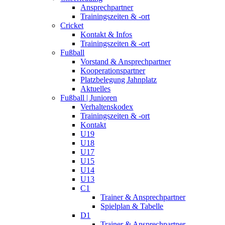
Ansprechpartner
Trainingszeiten & -ort
Cricket
Kontakt & Infos
Trainingszeiten & -ort
Fußball
Vorstand & Ansprechpartner
Kooperationspartner
Platzbelegung Jahnplatz
Aktuelles
Fußball | Junioren
Verhaltenskodex
Trainingszeiten & -ort
Kontakt
U19
U18
U17
U15
U14
U13
C1
Trainer & Ansprechpartner
Spielplan & Tabelle
D1
Trainer & Ansprechpartner