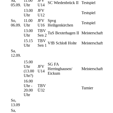
Sa,
11.00
JFV
SC Wiedenbrück II
Testspiel
05.09.
Uhr
U14
13.00
JFV
Testspiel
Uhr
U12
So,
11.00
JFV
Spvg
Testspiel
06.09.
Uhr
U16
Heiligenkirchen
13.00
TBV
TuS Bexterhagen II
Meisterschaft
Uhr
Sen 2
15.15
TBV
VfB Schloß Holte
Meisterschaft
Uhr
Sen 1
Sa,
12.09.
15.00
SG FA
Uhr
JFV
Herringhausen/
Meisterschaft
(13.00
U14
Eickum
Uhr?)
16.00
Uhr -
TBV
Turnier
20.00
Ü32
Uhr
So,
13.09
Sa,