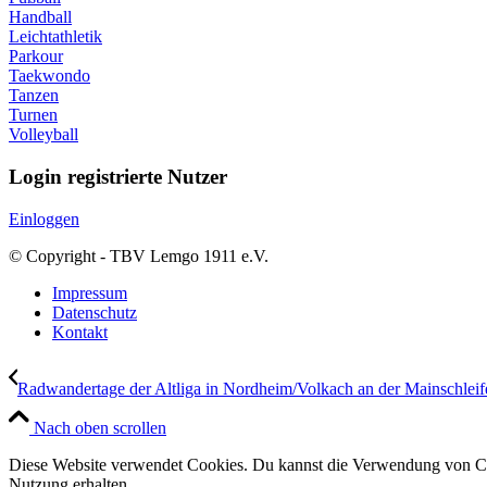
Handball
Leichtathletik
Parkour
Taekwondo
Tanzen
Turnen
Volleyball
Login registrierte Nutzer
Einloggen
© Copyright - TBV Lemgo 1911 e.V.
Impressum
Datenschutz
Kontakt
Radwandertage der Altliga in Nordheim/Volkach an der Mainschleif
Nach oben scrollen
Diese Website verwendet Cookies. Du kannst die Verwendung von Coo
Nutzung erhalten.