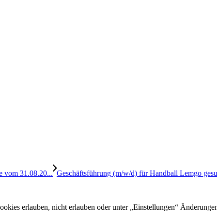
e vom 31.08.20...
Geschäftsführung (m/w/d) für Handball Lemgo gesu
kies erlauben, nicht erlauben oder unter „Einstellungen“ Änderunge