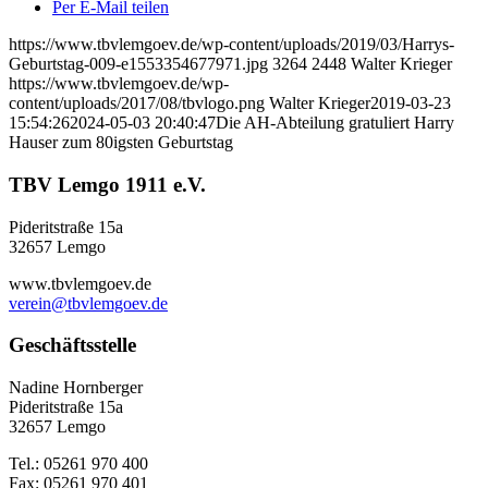
Per E-Mail teilen
https://www.tbvlemgoev.de/wp-content/uploads/2019/03/Harrys-
Geburtstag-009-e1553354677971.jpg
3264
2448
Walter Krieger
https://www.tbvlemgoev.de/wp-
content/uploads/2017/08/tbvlogo.png
Walter Krieger
2019-03-23
15:54:26
2024-05-03 20:40:47
Die AH-Abteilung gratuliert Harry
Hauser zum 80igsten Geburtstag
TBV Lemgo 1911 e.V.
Pideritstraße 15a
32657 Lemgo
www.tbvlemgoev.de
verein@tbvlemgoev.de
Geschäftsstelle
Nadine Hornberger
Pideritstraße 15a
32657 Lemgo
Tel.: 05261 970 400
Fax: 05261 970 401