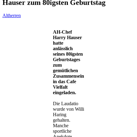
Hauser zum 80igsten Geburtstag
Altherren
AH-Chef
Harry Hauser
hatte
anlässlich
seines 80igsten
Geburtstages
zum
gemütlichen
Zusammensein
in das Cafe
Vielfalt
eingeladen.
Die Laudatio
wurde von Willi
Haring
gehalten.
Manche
sportliche
Anekdote