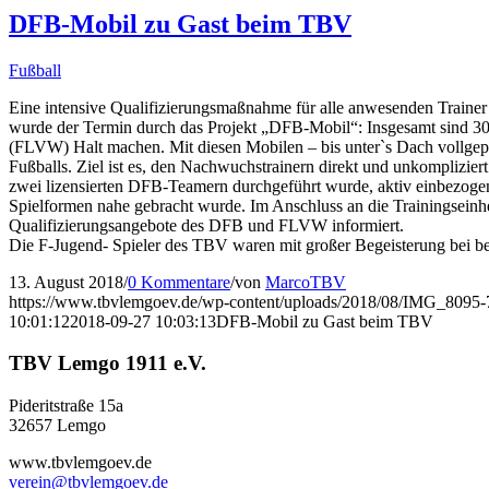
DFB-Mobil zu Gast beim TBV
Fußball
Eine intensive Qualifizierungsmaßnahme für alle anwesenden Traine
wurde der Termin durch das Projekt „DFB-Mobil“: Insgesamt sind 30 
(FLVW) Halt machen. Mit diesen Mobilen – bis unter`s Dach vollgepa
Fußballs. Ziel ist es, den Nachwuchstrainern direkt und unkomplizie
zwei lizensierten DFB-Teamern durchgeführt wurde, aktiv einbezoge
Spielformen nahe gebracht wurde. Im Anschluss an die Trainingseinhe
Qualifizierungsangebote des DFB und FLVW informiert.
Die F-Jugend- Spieler des TBV waren mit großer Begeisterung bei bes
13. August 2018
/
0 Kommentare
/
von
MarcoTBV
https://www.tbvlemgoev.de/wp-content/uploads/2018/08/IMG_8095-
10:01:12
2018-09-27 10:03:13
DFB-Mobil zu Gast beim TBV
TBV Lemgo 1911 e.V.
Pideritstraße 15a
32657 Lemgo
www.tbvlemgoev.de
verein@tbvlemgoev.de