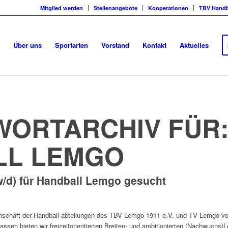
Mitglied werden
Stellenangebote
Kooperationen
TBV Handb
Über uns
Sportarten
Vorstand
Kontakt
Aktuelles
ORTARCHIV FÜR
LL LEMGO
/d) für Handball Lemgo gesucht
inschaft der Handball-abteilungen des TBV Lemgo 1911 e.V. und TV Lemgo vo
ssen bieten wir freizeitorientierten Breiten- und ambitionierten (Nachwuchs)L