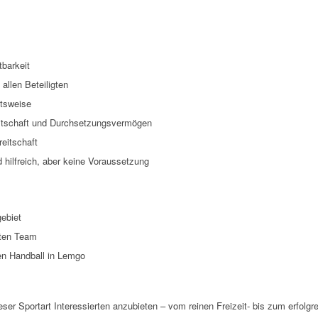
tbarkeit
llen Beteiligten
itsweise
eitschaft und Durchsetzungsvermögen
reitschaft
 hilfreich, aber keine Voraussetzung
ebiet
rten Team
en Handball in Lemgo
dieser Sportart Interessierten anzubieten – vom reinen Freizeit- bis zum erfolg