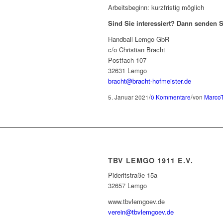
Arbeitsbeginn: kurzfristig möglich
Sind Sie interessiert? Dann senden 
Handball Lemgo GbR
c/o Christian Bracht
Postfach 107
32631 Lemgo
bracht@bracht-hofmeister.de
/
/
5. Januar 2021
0 Kommentare
von
Marco
TBV LEMGO 1911 E.V.
Pideritstraße 15a
32657 Lemgo
www.tbvlemgoev.de
verein@tbvlemgoev.de