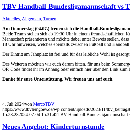
TBV Handball-Bundesligamannschaft vs 
Aktuelles
,
Allgemein
,
Turnen
Am Donnerstag (04.07.) freuen sich die Handball-Bundesligama
Beide Teams stehen sich ab 19:30 Uhr in einem freundschaftlichen K
Mannschaft präsentieren und möchte dabei unter Beweis stellen, da
18 Uhr hinweisen, welches ebenfalls zwischen Fußball und Handball 
Der Eintritt am Jahnplatz ist frei und für das leibliche Wohl ist ge
Des Weiteren möchten wir euch darum bitten, für uns beim Sommergewi
QR-Code findet ihr im Anhang oder einfach hier über den Link zum 
Danke für eure Unterstützung. Wir freuen uns auf euch.
4. Juli 2024
/
von
MarcoTBV
https://www.tbvlemgoev.de/wp-content/uploads/2023/11/tbv_beitragsb
15:28:28
2024-07-04 15:31:45
TBV Handball-Bundesligamannschaft 
Neues Angebot: Kinderturnstunde