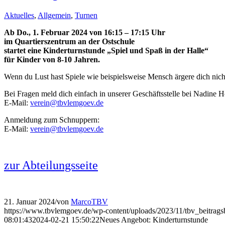
Aktuelles
,
Allgemein
,
Turnen
Ab Do., 1. Februar 2024 von 16:15 – 17:15 Uhr
im Quartierszentrum an der Ostschule
startet eine Kinderturnstunde „Spiel und Spaß in der Halle“
für Kinder von 8-10 Jahren.
Wenn du Lust hast Spiele wie beispielsweise Mensch ärgere dich nich
Bei Fragen meld dich einfach in unserer Geschäftsstelle bei Nadine 
E-Mail:
verein@tbvlemgoev.de
Anmeldung zum Schnuppern:
E-Mail:
verein@tbvlemgoev.de
zur Abteilungsseite
21. Januar 2024
/
von
MarcoTBV
https://www.tbvlemgoev.de/wp-content/uploads/2023/11/tbv_beitragsb
08:01:43
2024-02-21 15:50:22
Neues Angebot: Kinderturnstunde