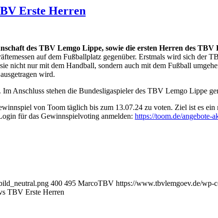
TBV Erste Herren
nnschaft des TBV Lemgo Lippe, sowie die ersten Herren des TBV
räftemessen auf dem Fußballplatz gegenüber. Erstmals wird sich der 
ss sie nicht nur mit dem Handball, sondern auch mit dem Fußball umge
ausgetragen wird.
sorgt. Im Anschluss stehen die Bundesligaspieler des TBV Lemgo Lippe 
nnspiel von Toom täglich bis zum 13.07.24 zu voten. Ziel ist es ein n
Login für das Gewinnspielvoting anmelden:
https://toom.de/angebote-a
ild_neutral.png
400
495
MarcoTBV
https://www.tbvlemgoev.de/wp-c
vs TBV Erste Herren