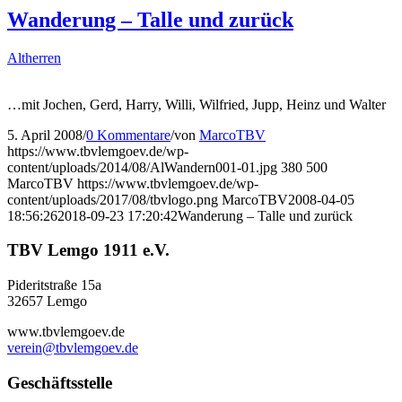
Wanderung – Talle und zurück
Altherren
…mit Jochen, Gerd, Harry, Willi, Wilfried, Jupp, Heinz und Walter
5. April 2008
/
0 Kommentare
/
von
MarcoTBV
https://www.tbvlemgoev.de/wp-
content/uploads/2014/08/AlWandern001-01.jpg
380
500
MarcoTBV
https://www.tbvlemgoev.de/wp-
content/uploads/2017/08/tbvlogo.png
MarcoTBV
2008-04-05
18:56:26
2018-09-23 17:20:42
Wanderung – Talle und zurück
TBV Lemgo 1911 e.V.
Pideritstraße 15a
32657 Lemgo
www.tbvlemgoev.de
verein@tbvlemgoev.de
Geschäftsstelle