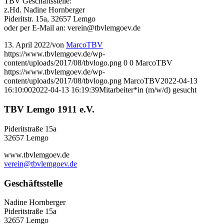
TBV Geschäftsstelle:
z.Hd. Nadine Hornberger
Pideritstr. 15a, 32657 Lemgo
oder per E-Mail an: verein@tbvlemgoev.de
13. April 2022
/
von
MarcoTBV
https://www.tbvlemgoev.de/wp-
content/uploads/2017/08/tbvlogo.png
0
0
MarcoTBV
https://www.tbvlemgoev.de/wp-
content/uploads/2017/08/tbvlogo.png
MarcoTBV
2022-04-13
16:10:00
2022-04-13 16:19:39
Mitarbeiter*in (m/w/d) gesucht
TBV Lemgo 1911 e.V.
Pideritstraße 15a
32657 Lemgo
www.tbvlemgoev.de
verein@tbvlemgoev.de
Geschäftsstelle
Nadine Hornberger
Pideritstraße 15a
32657 Lemgo