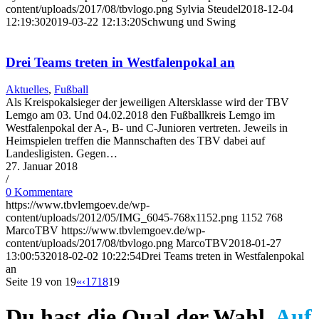
content/uploads/2017/08/tbvlogo.png
Sylvia Steudel
2018-12-04
12:19:30
2019-03-22 12:13:20
Schwung und Swing
Drei Teams treten in Westfalenpokal an
Aktuelles
,
Fußball
Als Kreispokalsieger der jeweiligen Altersklasse wird der TBV
Lemgo am 03. Und 04.02.2018 den Fußballkreis Lemgo im
Westfalenpokal der A-, B- und C-Junioren vertreten. Jeweils in
Heimspielen treffen die Mannschaften des TBV dabei auf
Landesligisten. Gegen…
27. Januar 2018
/
0 Kommentare
https://www.tbvlemgoev.de/wp-
content/uploads/2012/05/IMG_6045-768x1152.png
1152
768
MarcoTBV
https://www.tbvlemgoev.de/wp-
content/uploads/2017/08/tbvlogo.png
MarcoTBV
2018-01-27
13:00:53
2018-02-02 10:22:54
Drei Teams treten in Westfalenpokal
an
Seite 19 von 19
«
‹
17
18
19
Du hast die Qual der Wahl.
Auf