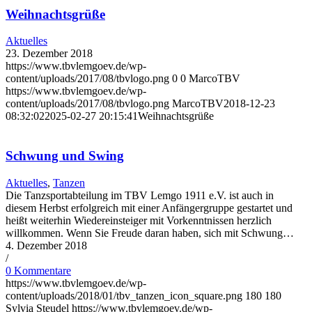
Weihnachtsgrüße
Aktuelles
23. Dezember 2018
https://www.tbvlemgoev.de/wp-
content/uploads/2017/08/tbvlogo.png
0
0
MarcoTBV
https://www.tbvlemgoev.de/wp-
content/uploads/2017/08/tbvlogo.png
MarcoTBV
2018-12-23
08:32:02
2025-02-27 20:15:41
Weihnachtsgrüße
Schwung und Swing
Aktuelles
,
Tanzen
Die Tanzsportabteilung im TBV Lemgo 1911 e.V. ist auch in
diesem Herbst erfolgreich mit einer Anfängergruppe gestartet und
heißt weiterhin Wiedereinsteiger mit Vorkenntnissen herzlich
willkommen. Wenn Sie Freude daran haben, sich mit Schwung…
4. Dezember 2018
/
0 Kommentare
https://www.tbvlemgoev.de/wp-
content/uploads/2018/01/tbv_tanzen_icon_square.png
180
180
Sylvia Steudel
https://www.tbvlemgoev.de/wp-