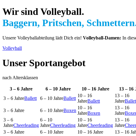
Wir sind Volleyball.
Baggern, Pritschen, Schmettern
Unsere Volleyballabteilung lädt Dich ein!
Volleyball-Damen:
In die
Volleyball
Unser Sportangebot
nach Altersklassen
3 – 6 Jahre
6 – 10 Jahre
10 – 16 Jahre
13 – 16 
Ballett
Ballett
Ballett
Ballet
Boxen
Boxen
Boxe
Cheerleading
Cheerleading
Cheerleading
Cheer