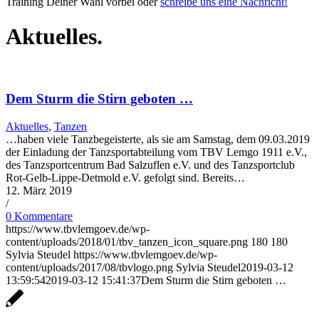
Training Deiner Wahl vorbei oder
schreibe uns eine Nachricht!
Aktuelles.
Dem Sturm die Stirn geboten …
Aktuelles
,
Tanzen
…haben viele Tanzbegeisterte, als sie am Samstag, dem 09.03.2019
der Einladung der Tanzsportabteilung vom TBV Lemgo 1911 e.V.,
des Tanzsportcentrum Bad Salzuflen e.V. und des Tanzsportclub
Rot-Gelb-Lippe-Detmold e.V. gefolgt sind. Bereits…
12. März 2019
/
0 Kommentare
https://www.tbvlemgoev.de/wp-
content/uploads/2018/01/tbv_tanzen_icon_square.png
180
180
Sylvia Steudel
https://www.tbvlemgoev.de/wp-
content/uploads/2017/08/tbvlogo.png
Sylvia Steudel
2019-03-12
13:59:54
2019-03-12 15:41:37
Dem Sturm die Stirn geboten …