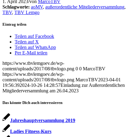
1. April 2023
/
von
MarcoTBV
Schlagworte:
aoMV
,
außerordentliche Mitgliederversammlung
,
TBV
,
TBV Lemgo
Eintrag teilen
Teilen auf Facebook
Teilen auf X
Teilen auf WhatsApp
Per E-Mail teilen
https://www.tbvlemgoev.de/wp-
content/uploads/2017/08/tbvlogo.png
0
0
MarcoTBV
https://www.tbvlemgoev.de/wp-
content/uploads/2017/08/tbvlogo.png
MarcoTBV
2023-04-01
19:56:39
2024-10-26 14:28:57
Einladung zur Außerordentlichen
Mitgliederversammlung am 26.04.2023
Das könnte Dich auch interessieren
Jahreshauptversammlung 2019
Ladies Fitness-Kurs