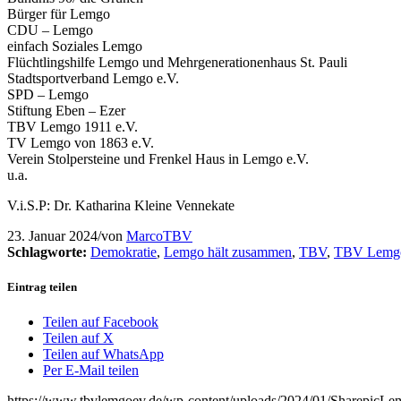
Bürger für Lemgo
CDU – Lemgo
einfach Soziales Lemgo
Flüchtlingshilfe Lemgo und Mehrgenerationenhaus St. Pauli
Stadtsportverband Lemgo e.V.
SPD – Lemgo
Stiftung Eben – Ezer
TBV Lemgo 1911 e.V.
TV Lemgo von 1863 e.V.
Verein Stolpersteine und Frenkel Haus in Lemgo e.V.
u.a.
V.i.S.P: Dr. Katharina Kleine Vennekate
23. Januar 2024
/
von
MarcoTBV
Schlagworte:
Demokratie
,
Lemgo hält zusammen
,
TBV
,
TBV Lemg
Eintrag teilen
Teilen auf Facebook
Teilen auf X
Teilen auf WhatsApp
Per E-Mail teilen
https://www.tbvlemgoev.de/wp-content/uploads/2024/01/SharepicL