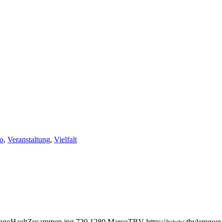
o
,
Veranstaltung
,
Vielfalt
emgoHaeltZusammen.jpg
720
1280
MarcoTBV
https://www.tbvlemgoev