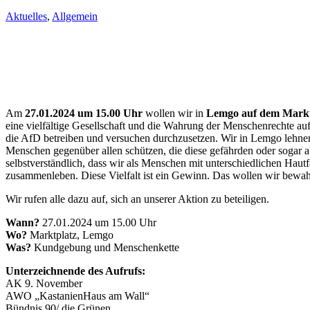
Aktuelles
,
Allgemein
Am
27.01.2024 um 15.00 Uhr
wollen wir in
Lemgo auf dem Markt
eine vielfältige Gesellschaft und die Wahrung der Menschenrechte au
die AfD betreiben und versuchen durchzusetzen. Wir in Lemgo lehne
Menschen gegenüber allen schützen, die diese gefährden oder sogar ab
selbstverständlich, dass wir als Menschen mit unterschiedlichen Hau
zusammenleben. Diese Vielfalt ist ein Gewinn. Das wollen wir bew
Wir rufen alle dazu auf, sich an unserer Aktion zu beteiligen.
Wann?
27.01.2024 um 15.00 Uhr
Wo?
Marktplatz, Lemgo
Was?
Kundgebung und Menschenkette
Unterzeichnende des Aufrufs:
AK 9. November
AWO „KastanienHaus am Wall“
Bündnis 90/ die Grünen