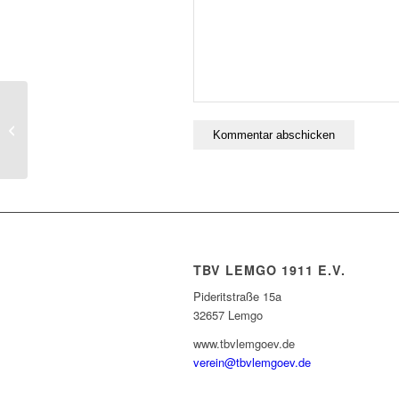
Fußballstarz Ostercamp beim TBV
Lemgo
TBV LEMGO 1911 E.V.
Pideritstraße 15a
32657 Lemgo
www.tbvlemgoev.de
verein@tbvlemgoev.de