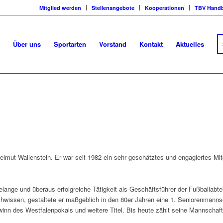
Mitglied werden
Stellenangebote
Kooperationen
TBV Handb
Über uns
Sportarten
Vorstand
Kontakt
Aktuelles
lmut Wallenstein. Er war seit 1982 ein sehr geschätztes und engagiertes Mitg
elange und überaus erfolgreiche Tätigkeit als Geschäftsführer der Fußballabt
chwissen, gestaltete er maßgeblich in den 80er Jahren eine 1. Seniorenmanns
winn des Westfalenpokals und weitere Titel. Bis heute zählt seine Mannschaft