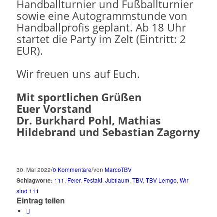
Handballturnier und Fußballturnier
sowie eine Autogrammstunde von
Handballprofis geplant. Ab 18 Uhr
startet die Party im Zelt (Eintritt: 2
EUR).
Wir freuen uns auf Euch.
Mit sportlichen Grüßen
Euer Vorstand
Dr. Burkhard Pohl, Mathias
Hildebrand und Sebastian Zagorny
/
/
30. Mai 2022
0 Kommentare
von
MarcoTBV
Schlagworte:
111
,
Feier
,
Festakt
,
Jubiläum
,
TBV
,
TBV Lemgo
,
Wir
sind 111
Eintrag teilen