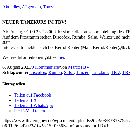
Aktuelles
,
Allgemein
,
Tanzen
NEUER TANZKURS IM TBV!
Ab Freitag, 01.09.23, 18:00 Uhr startet die Tanzsportabteilung des
Auf dem Programm stehen Discofox, Rumba, Salsa, Walzer und mehr. D
statt.
Interessierte melden sich bei Bernd Reuter (Mail: Bernd.Reuter@tbv
Weitere Informationen gibt es
hier
.
6. August 2023
/
0 Kommentare
/
von
MarcoTBV
Schlagworte:
Discofox
,
Rumba
,
Salsa
,
Tanzen
,
Tanzkurs
,
TBV
,
TB
Eintrag teilen
Teilen auf Facebook
Teilen auf X
Teilen auf WhatsApp
Per E-Mail teilen
https://www.tbvlemgoev.de/wp-content/uploads/2023/08/R785376-s
06 11:26:34
2023-10-28 15:01:56
Neur Tanzkurs im TBV!