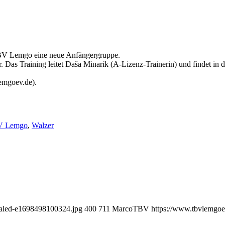
 TBV Lemgo eine neue Anfängergruppe.
as Training leitet Daša Minarik (A-Lizenz-Trainerin) und findet in d
lemgoev.de).
V Lemgo
,
Walzer
caled-e1698498100324.jpg
400
711
MarcoTBV
https://www.tbvlemgoe